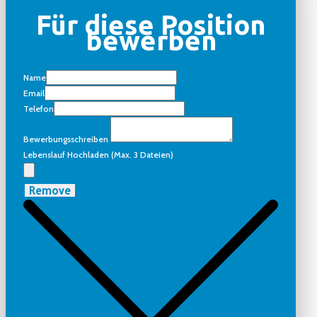
Für diese Position
bewerben
Name
Email
Telefon
Bewerbungsschreiben
Lebenslauf Hochladen (max. 3 Dateien)
Remove