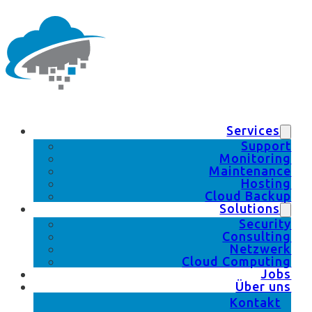
Services
Support
Monitoring
Maintenance
Hosting
Cloud Backup
Solutions
Security
Consulting
Netzwerk
Cloud Computing
Jobs
Über uns
Kontakt